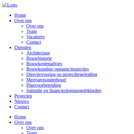
Home
Over ons
Over ons
Team
Vacatures
Contact
Diensten
Architectuur
Bouwhistorie
Bouwkostenadvies
Bouwkundige opname/inspecties
Directievoering en projectbegeleiding
Meerjarenonderhoud
Planvoorbereiding
Subsidie en financieringsmogelijkheden
Projecten
Nieuws
Contact
Home
Over ons
Over ons
Team