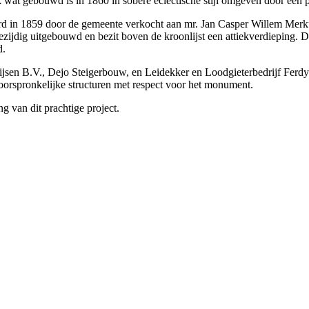
 wat gebouwd is in 1860 in sobere eclectische stijl omgeven door een p
rd in 1859 door de gemeente verkocht aan mr. Jan Casper Willem Merkus 
iezijdig uitgebouwd en bezit boven de kroonlijst een attiekverdieping.
d.
huijsen B.V., Dejo Steigerbouw, en Leidekker en Loodgieterbedrijf Fer
orspronkelijke structuren met respect voor het monument.
g van dit prachtige project.