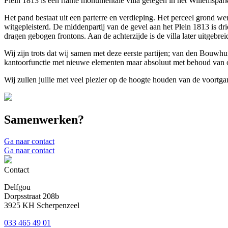
Plein 1813 is een riante monumentale villa gelegen in het Willemspark
Het pand bestaat uit een parterre en verdieping. Het perceel grond we
witgepleisterd. De middenpartij van de gevel aan het Plein 1813 is dr
dragen gebogen frontons. Aan de achterzijde is de villa later uitgebrei
Wij zijn trots dat wij samen met deze eerste partijen; van den Bouw
kantoorfunctie met nieuwe elementen maar absoluut met behoud van o
Wij zullen jullie met veel plezier op de hoogte houden van de voortgan
Samenwerken?
Ga naar contact
Ga naar contact
Contact
Delfgou
Dorpsstraat 208b
3925 KH Scherpenzeel
033 465 49 01